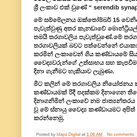
ශ්‍රී ලංකාව එක් වුණේ “ serendib sy
මේ සම්මේලනය ඔක්තෝම්බර් 15 වෙනිදා
පැවැත්වුණු අතර කැනඩාවේ මොන්ට්‍රිය
තමයි තරගාවලිය පැවැත්වුණේ.මේ තරගා
තරගාවලියක් බවට පත්වෙන්නේ එයා
කරමින් ලංකාවෙන් ගිය කණ්ඩායමේ සි
වෛද්‍යවරුන්ගේ උත්සාහය සහ කැපවීම
දිනා ගැනීමට හැකියාව ලැබුණා.
මීට කලින් මේ තරගාවලිය නියෝජනය කළ
කණ්ඩායමක් රිදී පදක්කම දිනාගෙන ති
දිනාගනිමින් ලංකාවේ නම ජාත්‍යන්ත
වූ මේ ස්නායු වෛද්‍ය කණ්ඩායමට අපිත් 
කරන්නෙමු.
Posted by
Idapz Digital
at
1:06 AM
No comments: