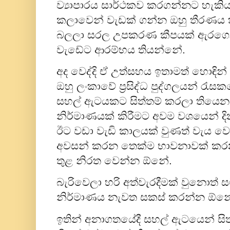
ව්‍යාපාරය සාර්ථකව කරගන්නට හැක
කලාවෙන් වැඩක් ගන්න ඔහු තීරණය 
බලලා සරල උපකරණ කීපයක් ඇරගෙන
වැඩේට ආරම්භය තියන්නේ.
අද වෙද්දි ඒ උත්සහය ඉතාමත් හොඳින
ඔහු ලංකාවේ ප්‍රසිද්ධ පුද්ගලයන් රැසක
සහල් ඇටයකට සිත්තම් කරලා තියෙ
නිර්මාණයක් කිරීමට අවම වශයෙන් 
ඊට වඩා වැඩි කාලයක් වුණත් වැය ව
අවසන් කරන තෙක්ම භාවනාවක් කර
තුළ නිරත වෙන්න ඕනේ.
බැරිවෙලා හරි අත්වැරදීමක් වුනොත් 
නිර්මාණය නැවත සකස් කරන්න ඕන
ඉතින් අනාගතයේදී සහල් ඇටයෙන් සි