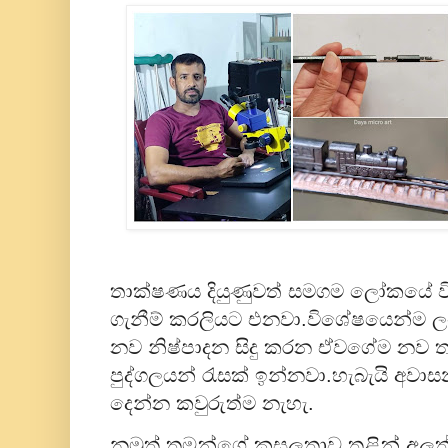
තාක්ෂණය දියුණුවත් සමගම ලෝකයේ වි
ගැනීම් කරලියට එනවා.විශේෂයෙන්ම
නව නිෂ්පාදන සිදු කරන ඒවගේම නව
පුද්ගලයන් රැසක් ඉන්නවා.හැබැයි අවා
දෙන්න කවුරුත්ම නැහැ.
නමුත් තමන්ගේ කුසලතාව තුළින් අල