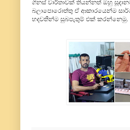
ගිනස් වාර්තාවක් තියන්නත් ඔහු සූදාන
බලාපොරොත්තු ඒ ආකාරයෙන්ම සාර්ථ
හදවතින්ම සුබපැතුම් එක් කරන්නෙමු.