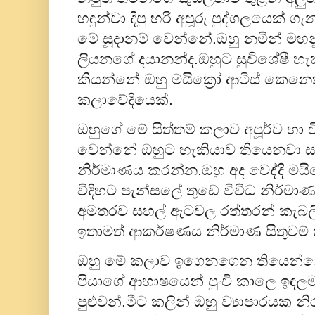
හඳුන්වා දීපු හරි අපූරු පුද්ගලයෙක් ග
මේ සූදානම් වෙන්නේ.ඔහු නමින් මහන
ලියනගේ දයානන්ද.ඔහුට සුවිශේෂී හැ
කියන්නේ ඔහු මයික්‍රෝ ආටිස් කෙනෙක්
කලාවේදියෙක්.
ඔහුගේ මේ සිත්තම් කලාව අපූර්ව හා ව
වෙන්නේ ඔහුට හැකියාව තියෙනවා ස
නිර්මාණය කරන්න.ඔහු අද වෙද්දි මයි
විදිහට පැන්සලේ තුඩේ විවිධ නිර්මා
අමතරව සහල් ඇටවල රත්තරන් කැබල
ඉතාමත් ආකර්ෂණය නිර්මාණ සිතුවම්
ඔහු මේ කලාව ඉගෙනගෙන තියෙන්නේ
පියාගේ ආභාෂයෙන් පුංචි කාලෙ ඉඳලම ඔ
පුළුවන්.මීට කලින් ඔහු ව්‍යාපාරයක න