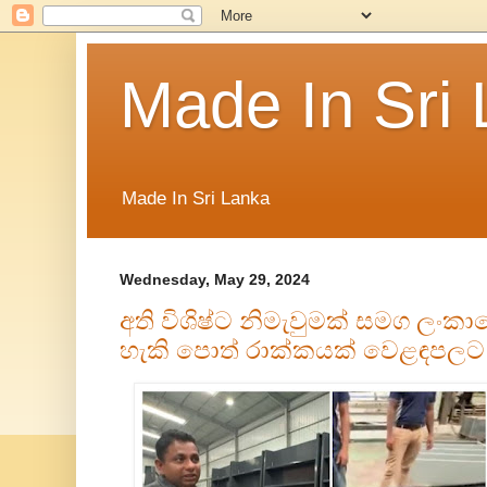
Made In Sri
Made In Sri Lanka
Wednesday, May 29, 2024
අති විශිෂ්ට නිමැවුමක් සමග ලංකා
හැකි පොත් රාක්කයක් වෙළඳපලට