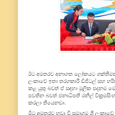
ඊට අමතරව අනාගත ලෝකයට ශක්තිමත්ව මු
ලංකාවේ ඉතා තරගකාරී ඩිජිටල් සහ හර
කළ යුතු බවත් ඒ සඳහා මූලික පදනම ම
පවතින බවත් ජනාධිපති රනිල් වික්‍රමසි
කරලා තියෙනවා.
මීට අමතරව හුවා වී සමාගම ශ්‍රී ලංකාවේ ව