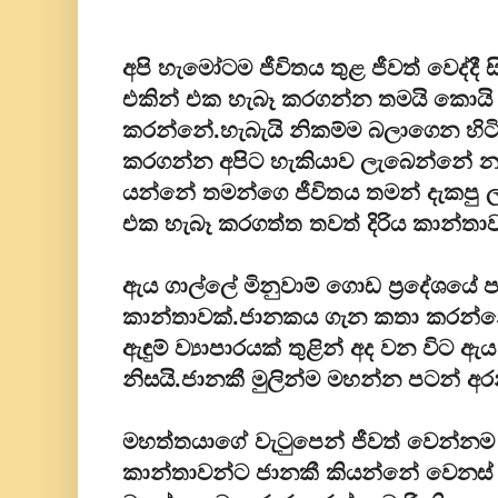
අපි හැමෝටම ජීවිතය තුළ ජීවත් වෙද්දී
එකින් එක හැබෑ කරගන්න තමයි කොයි 
කරන්නේ.හැබැයි නිකම්ම බලාගෙන හිට
කරගන්න අපිට හැකියාව ලැබෙන්නේ නැ
යන්නේ තමන්ගෙ ජීවිතය තමන් දැකපු ලස
එක හැබෑ කරගත්ත තවත් දිරිය කාන්තාවක
ඇය ගාල්ලේ මිනුවාම් ගොඩ ප්‍රදේශයේ පද
කාන්තාවක්.ජානකය ගැන කතා කරන්නේ 
ඇඳුම් ව්‍යාපාරයක් තුළින් අද වන විට 
නිසයි.ජානකී මුලින්ම මහන්න පටන් අර
මහත්තයාගේ වැටුපෙන් ජීවත් වෙන්නම
කාන්තාවන්ට ජානකී කියන්නේ වෙනස්