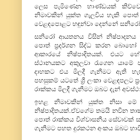
ලෙස පැමිණෙන භාණ්ඩයක් කිව්වොත
නිමාවකින් යුක්ත ගැලවිය හැකි පොත්
වෙළඳපොළට හඳුන්වා දෙන්නේ සනිරෝ
සනිරෝ ආයතනය විසින් නිෂ්පාදන
පොත් ප්‍රදර්ශන සිද්ධ කරන බොහෝ
ආකාරයේ නිෂ්පාදිතයක්. එයට හේත
ස්ථානයකට අකුලවා රැගෙන යාමේ පහ
දාහකට එය මිලදී ගැනීමට ඇති හැ
පහසුකම් යටතේ ශ්‍රී ලංකා වෙළඳපලට ප
රාක්කය මිලදී ගැනීමට ඔබට දැන් අවස්
ඉහළ නිමාවකින් යුක්ත නිසා මේ
නිෂ්පාදිතයක්.ඒවගේම තමයි නවීන 
පොත් රාක්කය විශ්වාසනීය සේවාවක්
ගැනීමට පහත දුරකථන අංකය ඔබට භාවි