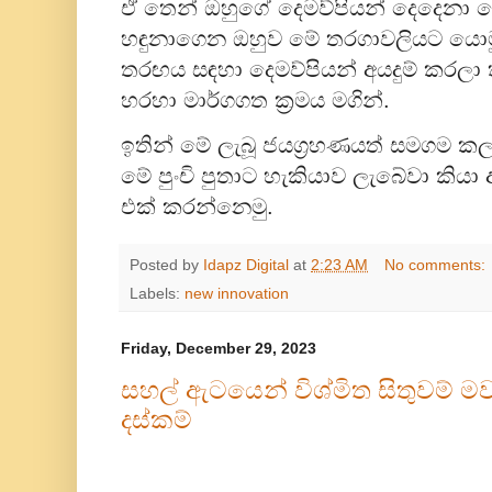
ඒ තෙන් ඔහුගේ දෙමව්පියන් දෙදෙනා 
හඳුනාගෙන ඔහුව මේ තරගාවලියට යොමු 
තරඟය සඳහා දෙමව්පියන් අයදුම් කරලා
හරහා මාර්ගගත ක්‍රමය මගින්.
ඉතින් මේ ලැබූ ජයග්‍රහණයත් සමගම ක
මේ පුංචි පුතාට හැකියාව ලැබේවා කියා අ
එක් කරන්නෙමු.
Posted by
Idapz Digital
at
2:23 AM
No comments:
Labels:
new innovation
Friday, December 29, 2023
සහල් ඇටයෙන් විශ්මිත සිතුවම් ම
දස්කම්