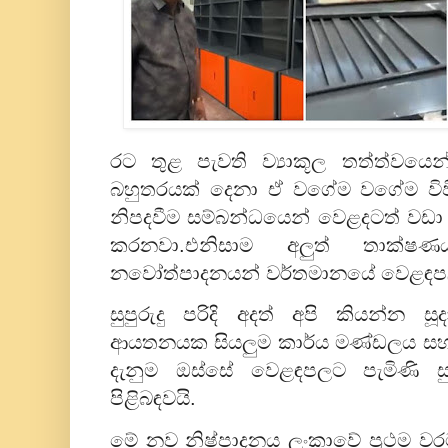
රට තුළ පැවති ව්‍යාකූල තත්ත්වයෙන
බහුතරයක් දෙනා ඒ වගේම වගේම වි
නිපදවීම සම්බන්ධයෙන් වෙළදටත් වඩා 
කරනවා.එනිසාම අලුත් තාක්ෂ
නවෝත්පාදනයන් වර්තමානයේ වෙළඳපල
සුපුරුදු පරිදි අදත් අපි කියන්න
ආයතනයක සියලුම කාර්ය මණ්ඩලය ස
දැනුම ඔස්සේ වෙළඳපලට පැමිණි සු
පිළිබඳවයි.
මේ නව නිෂ්පාදනය ලංකාවේ ප්‍රථම වර