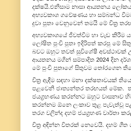
දක්ෂයි.එනිසාම නාසා ආයතනය ලෝකය පුර
අභ්‍යවකාශ ගවේෂණය හා සම්බන්ධ වීමට
දුවා පුතා වෙනුවෙන් තමයි මේ චිත්‍ර 
අභ්‍යවකාශයේ ජීවත්වීම හා වැඩ කිරී
ලෝෂිත පුංචි පුතා ඉදිරිපත් කරපු මේ සිත
බවට ඔහුට තවත් සුවිශේෂී අවස්ථාවක් 
ආයතනය මගින් සම්පාදිත 2024 දින දර්ශ
මේ පුංචි පුතාගේ සිතුවම තෝරගෙන ති
චිත්‍ර ඇඳීම සඳහා මනා දක්ෂතාවයක් ත
පළවෙනි ජාත්‍යන්තර තරඟයත් මේක.
ජයග්‍රහණය කරන්නට ඔහුට වාසනාව හිම
කරන්නම ඕනෙ ලංකාව තුළ පැවැත්වූ පළ
තරග වලින්ද දහම් ජයග්‍රහණ වාර්තා ක
චිත්‍ර අඳින්න විතරක් නෙවෙයි. දහම් ගී