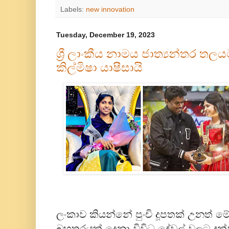
Labels:
new innovation
Tuesday, December 19, 2023
ශ්‍රී ලාංකීය නාමය ජාත්‍යන්තර ත
කිල්මිෂා යාෂීසායි
ලංකාව කියන්නේ පුංචි දූපතක් උනත් ම
බහුතරයක් දෙනා විවිධ දේවල් වලට දක්