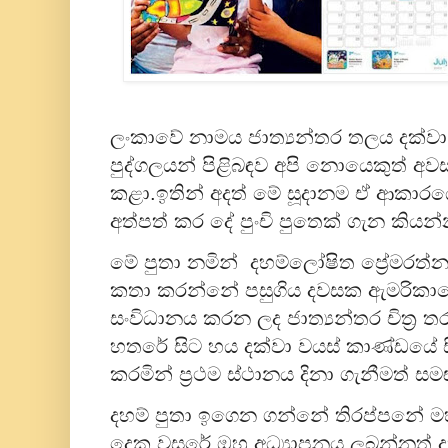
ලංකාවේ නාමය ජාත්‍යන්තර තලය දක්වා ඔ
පුද්ගලයන් පිළිබඳව අපි නොයෙකුත් අවස
කළා.ඉතින් අදත් මේ සූදානම ඒ ආකාරයේ
අත්පත් කර දේ පුංචි පුතෙක් ගැන කියන්
මේ පුතා නමින් දහම්ලෝෂිත ප්‍රේමරත්
කතා කරන්නේ පසුගිය දවසක ඇමරිකාව
සංවිධානය කරන ලද ජාත්‍යන්තර චිත්‍ර ත
හතරේ සිට හය දක්වා වයස් කාණ්ඩයේ
කරමින් ප්‍රථම ස්ථානය දිනා ගැනීමත් සම
දහම් පුතා ඉගෙන ගන්නේ තිරප්පනේ මහාන
දෙක වසරේ.ඔහු අධ්‍යාපනය ලබන්නත් දක්