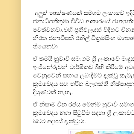
අලුත් තාක්ෂණයක් සමගම ලංකාවේ ඉදි
ජනාධිපතිතුමා විවිධ ආකාරයේ ජාත්‍යන
පවත්වනවා.එහි ප්‍රතිඵලයක් විදිහට චීන
නිරත ජනාධිපති රනිල් වික්‍රමසිංහ මහත
තියෙනවා
ඒ තමයි හුවාවී සමාගම ශ්‍රී ලංකාවේ මෘදු
ඉංජිනේරුවන් වාර්ෂිකව බිහි කිරීමේ අ
වෙනුවෙන් සහාය ලබාදීමට දැක්වූ කැමැත
ක්‍රමවේදය සහ හරිත බලශක්ති නිෂ්පා
දියුණුවක් නැහැ.
ඒ නිසාම චීන රජය මෙන්ම හුවාවී සමාගම
ක්‍රමවේදය නගා සිටුවීම සඳහා ශ්‍රී 
බවට අදහස් දැක්වූවා.