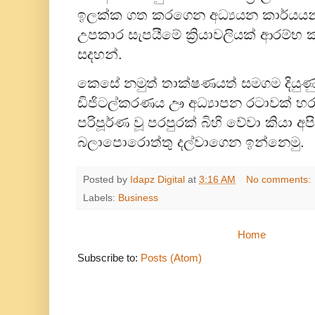
ඉලක්ක ගත කරගෙන අධ්‍යයන කාර්යයන
උපකාර සැපයීමේ ක්‍රියාවලියක් ආරම්භ
සදහන්.
කෙසේ නමුත් තාක්ෂණයත් සමගම දියුණ
ඩිජිටල්කරණය ඌ අධ්‍යාපන රටාවක් 
පරිපූර්ණ වූ පරපුරක් බිහි වේවා කියා අප
බලාපොරොත්තු දල්වාගෙන ඉන්නෙමු.
Posted by
Idapz Digital
at
3:16 AM
No comments:
Labels:
Business
Home
Subscribe to:
Posts (Atom)