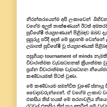
නිරන්තරයෙන්ම අපි ලංකාවෙන් බිහිවන
වගේම අලුත් තාක්ෂණයන් ඊටත් අමතරව ව
සුවිශේෂී ජයග්‍රහණයන් පිළිබඳව ඔබව ද
සුපුරුදු පරිදි අදත් මේ සූදානම් වෙන
ලබාගත් සුවිශේෂී වූ ජයග්‍රහණයක් පිළි
පසුගියදා tournament of minds නැමති 
විචාරාත්මක වැඩසටහනක් ක්‍රියාත්මක 
ප්‍රශ්න විචාරාත්මක වැඩසටහන නියෝජ
කණ්ඩායමක් පිටත් වුණා.
මේ කණ්ඩායම සමන්විත වුණේ ස්නායු
වෛද්‍යවරුන්ගෙන්. ඒ වගේම ලංකාව 
එකසිය තිස් හයක් මේ තරගාවලිය නිය
රටවල් එකසිය තිස් හය අතරින් මේ ව