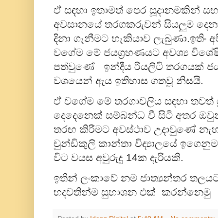
ඒ සඳහා ඉතාමත් පෙර සූදානමකින් සහභ
අවසානයේ තරගකරුවන් සියලුම දෙනා
දිනා ගැනීමට හැකියාව ලැබුණා.ඉතිං අ
වගේම මේ ජයග්‍රහණයට අවශ්‍ය විශේෂ
පත්වුණේ ඉන්දීය රියලිටි තරගයක් ජයගත
වශයෙන් ඇය ඉතිහාස ගතවූ නිසයි.
ඒ වගේම මේ තරගාවලිය සඳහා තවත් ශ්
දෙදෙනෙක් සම්බන්ධ වී සිටි අතර ඔව
තරඟ කිරීමට අවස්ථාව උදාවුණේ නැහ
චුන්ඩිකුලි කාන්තා විද්‍යාලයේ ඉග
විට වයස අවුරුදු 14ක දැරියකි.
ඉතින් ලංකාවේ නම ජාත්‍යන්තර තලයට
හදවතින්ම සුභාශන එක් කරන්නෙමු