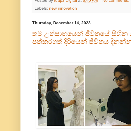
Posted by
Idapz Digital
at
5:40 AM
No comments:
Labels:
new innovation
Thursday, December 14, 2023
තම උත්සාහයෙන් ජීවිතයේ සිහින
පත්කරගත් දිරියෙන් ජීවිතය දිනන