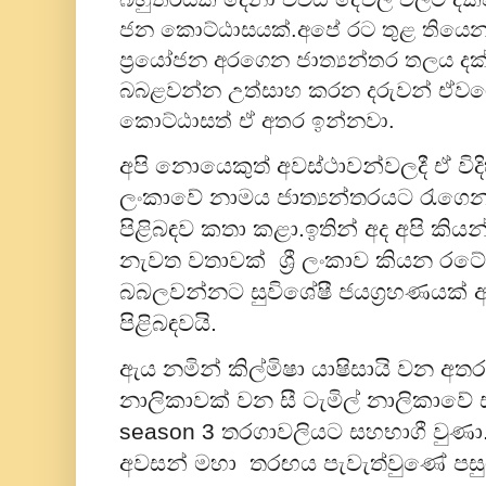
ජන කොට්ඨාසයක්.අපේ රට තුළ තියෙන 
ප්‍රයෝජන අරගෙන ජාත්‍යන්තර තලය ද
බබළවන්න උත්සාහ කරන දරුවන් ඒවග
කොට්ඨාසත් ඒ අතර ඉන්නවා.
අපි නොයෙකුත් අවස්ථාවන්වලදී ඒ විද
ලංකාවේ නාමය ජාත්‍යන්තරයට රැගෙන
පිළිබඳව කතා කළා.ඉතින් අද අපි කිය
නැවත වතාවක් ශ්‍රී ලංකාව කියන රට
බබලවන්නට සුවිශේෂී ජයග්‍රහණයක් අත
පිළිබඳවයි.
ඇය නමින් කිල්මිෂා යාෂිසායි වන අතර 
නාලිකාවක් වන සී ටැමිල් නාලිකාවේ 
season 3 තරගාවලියට සහභාගී වුණා
අවසන් මහා තරඟය පැවැත්වුණේ පසුගිය