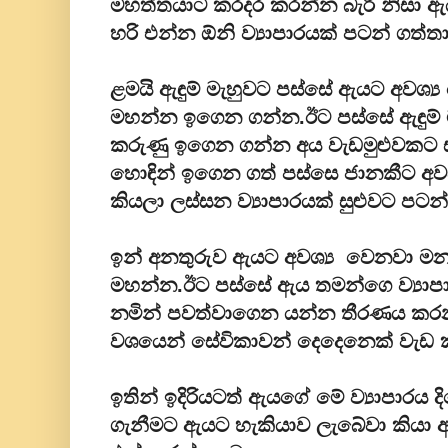
මහත්තයාට කරදර කරන්න බැරි නිසා ඇ
හරි එන්න ඕනි ව්‍යාපාරයක් පටන් ගත්තා
ළමයි ඇඳුම් මැහුවට පස්සේ ඇයට අවශ්‍ය
මහන්න ඉගෙන ගන්න.ඊට පස්සේ ඇඳුම
කරුණු ඉගෙන ගන්න අය වැඩමුළුවකට ස
හොඳින් ඉගෙන ගත් පස්සෙ ජානකීට අව
කියලා ලස්සන ව්‍යාපාරයක් සුළුවට පටන
ඉන් අනතුරුව ඇයට අවශ්‍ය වෙනවා මන
මහන්න.ඊට පස්සේ ඇය තමන්ගෙ ව්‍යාප
නමින් පවත්වාගෙන යන්න තීරණය කරන
වශයෙන් සේවිකාවන් දෙදෙනෙක් වැඩ 
ඉතින් ඉදිරියටත් ඇයගේ මේ ව්‍යාපාරය ද
ගැනීමට ඇයට හැකියාව ලැබේවා කියා අපිත