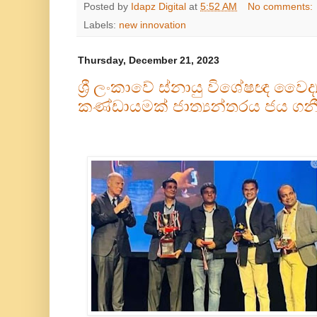
Posted by
Idapz Digital
at
5:52 AM
No comments:
Labels:
new innovation
Thursday, December 21, 2023
ශ්‍රී ලංකාවේ ස්නායු විශේෂඥ වෛද
කණ්ඩායමක් ජාත්‍යන්තරය ජය ගනී